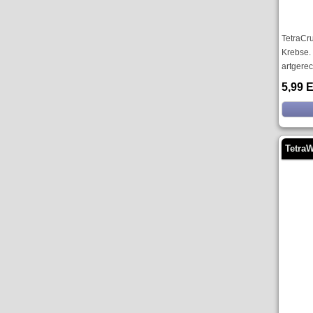
TetraCr
Krebse.
artgerec.
5,99 
Tetra