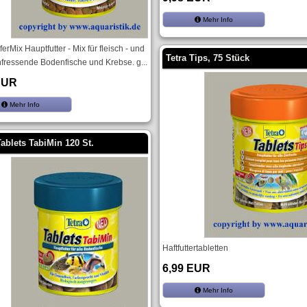
Mehr Info
erMix Hauptfutter - Mix für fleisch - und
Tetra Tips, 75 Stück
nfressende Bodenfische und Krebse. g...
EUR
Mehr Info
Tablets TabiMin 120 St.
Haftfuttertabletten
6,99 EUR
Mehr Info