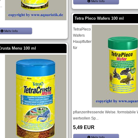
Mehr Info
..
Tetra Pleco Wafers 100 ml
TetraPleco
Mehr Info
Wafers
Hauptfutter
für
Crusta Menu 100 ml
pflanzenfressende Welse. formstabile 
wertvollen Sp...
5,49 EUR
Mehr Info