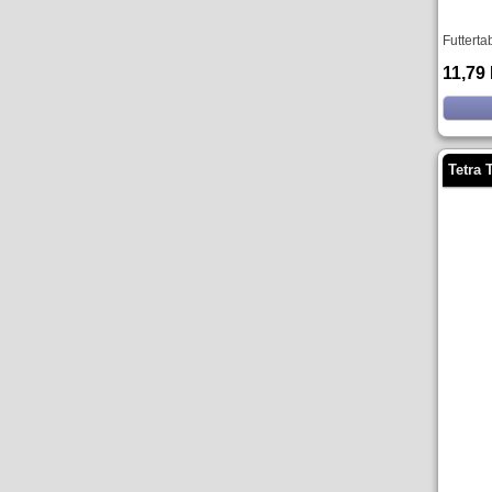
Futterta
11,79
Tetra 