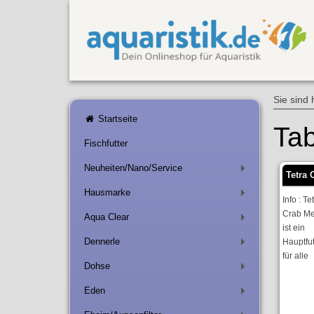
Sie sind 
Startseite
Tab
Fischfutter
Neuheiten/Nano/Service
+
Tetra 
Hausmarke
+
Info : Te
Crab Me
Aqua Clear
+
ist ein
Dennerle
Hauptfut
+
für alle
Dohse
+
Eden
+