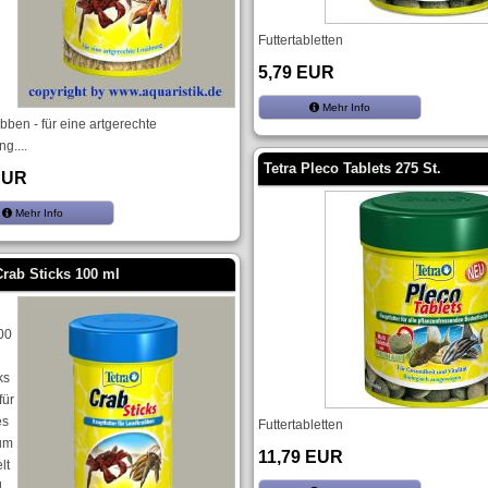
Futtertabletten
5,79 EUR
Mehr Info
ben - für eine artgerechte
g....
Tetra Pleco Tablets 275 St.
EUR
Mehr Info
Crab Sticks 100 ml
100
ks
für
es
Futtertabletten
um
11,79 EUR
lt
d