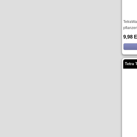
TetraWaf
pflanze
9,98 
Tetra 