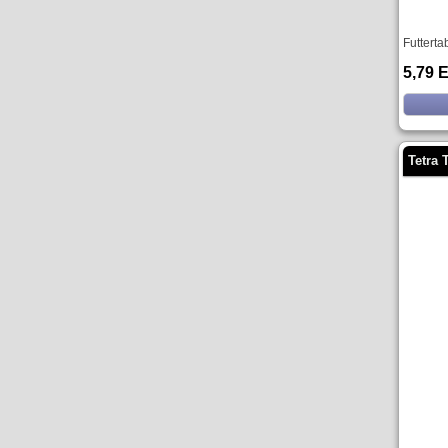
Futterta
5,79 
Tetra 