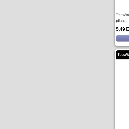
TetraWaf
pflanze
5,49 
Tetra