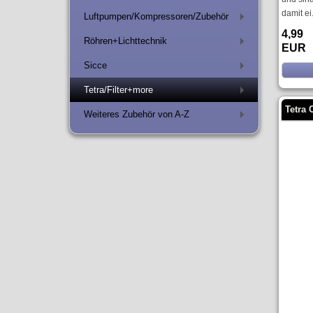
damit ei.
Luftpumpen/Kompressoren/Zubehör
+
4,99
Röhren+Lichttechnik
+
EUR
Sicce
+
Tetra/Filter+more
+
Tetra 
Weiteres Zubehör von A-Z
+