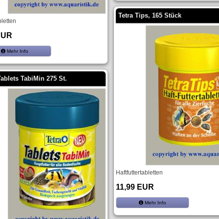
Tetra Tips, 165 Stück
bletten
EUR
Mehr Info
Tablets TabiMin 275 St.
Haftfuttertabletten
11,99 EUR
Mehr Info