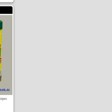
%iges