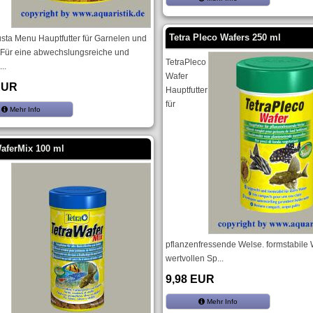
Tetra Pleco Wafers 250 ml
usta Menu Hauptfutter für Garnelen und
 Für eine abwechslungsreiche und
TetraPleco
..
Wafer
EUR
Hauptfutter
für
Mehr Info
WaferMix 100 ml
pflanzenfressende Welse. formstabile 
wertvollen Sp...
9,98 EUR
Mehr Info