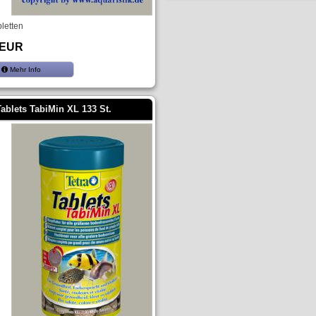
bletten
 EUR
Mehr Info
Tablets TabiMin XL 133 St.