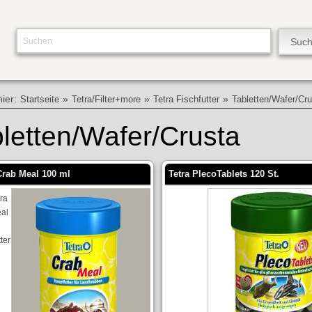
hier:
»
»
»
Startseite
Tetra/Filter+more
Tetra Fischfutter
Tabletten/Wafer/Cr
letten/Wafer/Crusta
Crab Meal 100 ml
Tetra PlecoTablets 120 St.
tra
al
ter