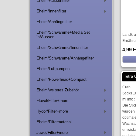
Eheim/Aussenfilter
+
Eheim/Innenfilter
+
Eheim/Anhängefilter
Eheim/Schwämme+Media Set
Landkrab
´s/Aussen
Ernährun
Eheim/Schwämme/Innenfilter
4,99 
Eheim/Schwämme/Anhängefilter
Eheim/Luftpumpen
Tetra 
Eheim/Powerhead+Compact
Crab
Eheim/weiteres Zubehör
+
Sticks 
ml Info :
Fluval/Filter+more
+
Die Stic
Hydor/Filter+more
wurden 
+
optimal
Eheim/Filtermaterial
Wachst
entwicke
Juwel/Filter+more
+
und sin