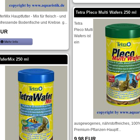
Tetra Pleco Multi Wafers 250 ml
erMix Hauptfutter - Mix für fleisch - und
nfressende Bodenfische und Krebse. g...
Tetra
Pleco Multi
EUR
Wafers ist
Mehr Info
ein
WaferMix 250 ml
ausgewogenes, nährstoffreiches, 100
Premium-Pflanzen-Hauptf...
9,98 EUR