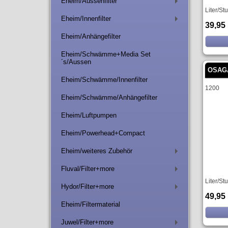
Eheim/Aussenfilter
+
Liter/St
Eheim/Innenfilter
+
39,95
Eheim/Anhängefilter
Eheim/Schwämme+Media Set
´s/Aussen
OSAG
Eheim/Schwämme/Innenfilter
1200
Eheim/Schwämme/Anhängefilter
Eheim/Luftpumpen
Eheim/Powerhead+Compact
Eheim/weiteres Zubehör
+
Fluval/Filter+more
+
Liter/St
Hydor/Filter+more
+
49,95
Eheim/Filtermaterial
Juwel/Filter+more
+