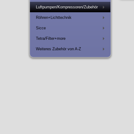
Luftpumpen/Kompressoren/Zubehör
+
Röhren+Lichttechnik
+
Sicce
+
Tetra/Filter+more
+
Weiteres Zubehör von A-Z
+