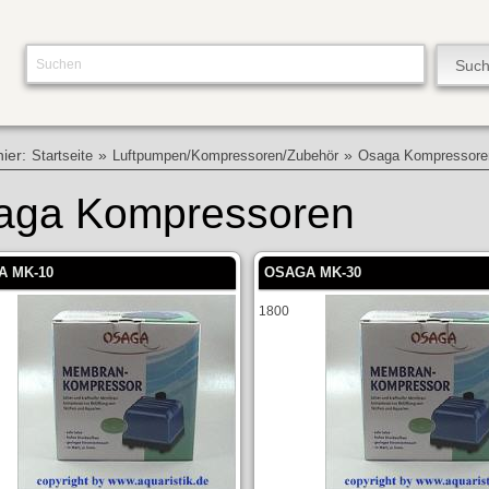
hier:
»
»
Startseite
Luftpumpen/Kompressoren/Zubehör
Osaga Kompressore
aga Kompressoren
A MK-10
OSAGA MK-30
1800