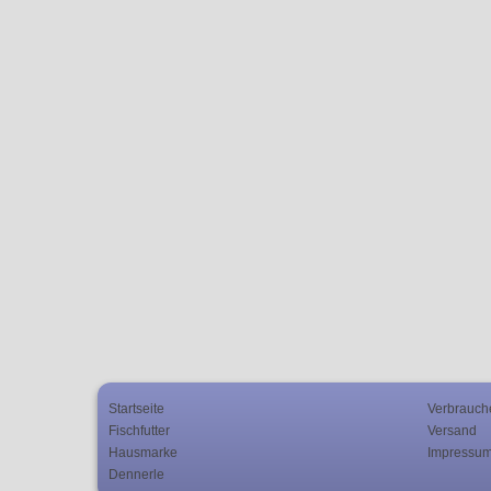
Startseite
Verbrauch
Fischfutter
Versand
Hausmarke
Impressu
Dennerle