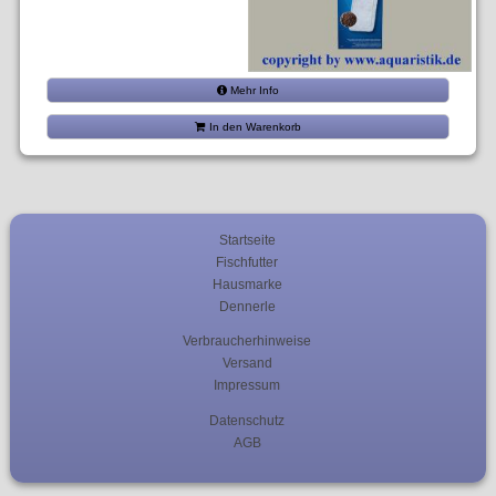
Mehr Info
In den Warenkorb
Startseite
Fischfutter
Hausmarke
Dennerle
Verbraucherhinweise
Versand
Impressum
Datenschutz
AGB