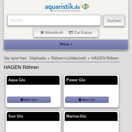
Warenkorb
Zur Kasse
Sie sind hier:
»
»
Startseite
Röhren+Lichttechnik
HAGEN Röhren
HAGEN Röhren
Aqua Glo
Power Glo
Mehr Info
Mehr Info
Sun Glo
Marine-Glo