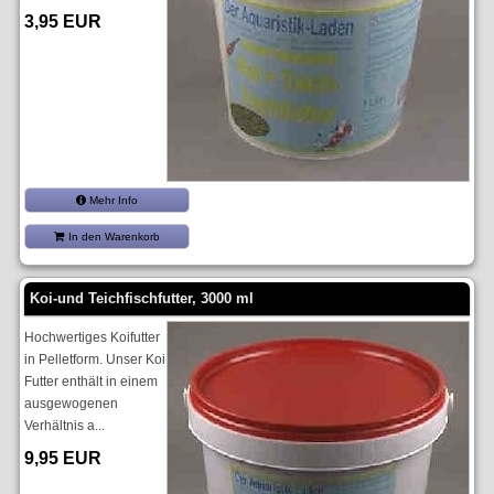
3,95 EUR
Mehr Info
In den Warenkorb
Koi-und Teichfischfutter, 3000 ml
Hochwertiges Koifutter
in Pelletform. Unser Koi
Futter enthält in einem
ausgewogenen
Verhältnis a...
9,95 EUR