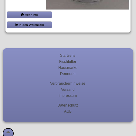
Mehr Info
In den Warenkorb
Startseite
Fischfutter
Hausmarke
Dennerle
Verbraucherhinweise
Versand
Impressum
Datenschutz
AGB