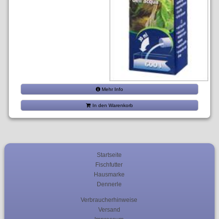
Mehr Info
In den Warenkorb
Startseite
Fischfutter
Hausmarke
Dennerle
Verbraucherhinweise
Versand