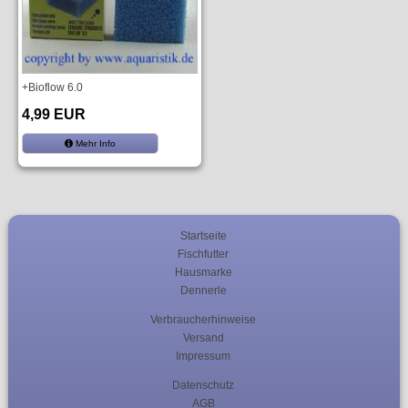
+Bioflow 6.0
4,99 EUR
Mehr Info
Startseite
Fischfutter
Hausmarke
Dennerle
Verbraucherhinweise
Versand
Impressum
Datenschutz
AGB