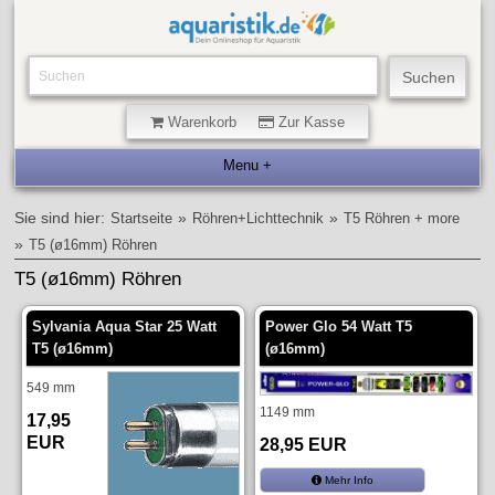
Warenkorb
Zur Kasse
Sie sind hier:
»
»
Startseite
Röhren+Lichttechnik
T5 Röhren + more
»
T5 (ø16mm) Röhren
T5 (ø16mm) Röhren
Sylvania Aqua Star 25 Watt
Power Glo 54 Watt T5
T5 (ø16mm)
(ø16mm)
549 mm
1149 mm
17,95
EUR
28,95 EUR
Mehr Info