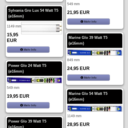
549 mm
Sylvania Gro Lux 54 Watt T5
21,95 EUR
(ø16mm)
Mehr Info
1149 mm
15,95
Marine Glo 39 Watt T5
EUR
(ø16mm)
Mehr Info
849 mm
Power Glo 24 Watt T5
24,95 EUR
(ø16mm)
Mehr Info
549 mm
Marine Glo 54 Watt T5
19,95 EUR
(ø16mm)
Mehr Info
1149 mm
Power Glo 39 Watt T5
28,95 EUR
(ø16mm)