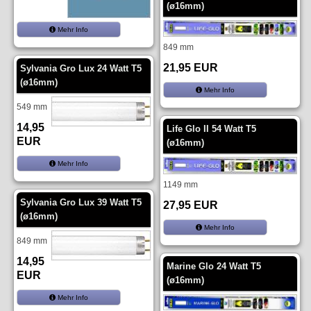
(ø16mm)
Mehr Info
849 mm
21,95 EUR
Sylvania Gro Lux 24 Watt T5
(ø16mm)
Mehr Info
549 mm
14,95
Life Glo II 54 Watt T5
EUR
(ø16mm)
Mehr Info
1149 mm
Sylvania Gro Lux 39 Watt T5
27,95 EUR
(ø16mm)
Mehr Info
849 mm
14,95
Marine Glo 24 Watt T5
EUR
(ø16mm)
Mehr Info