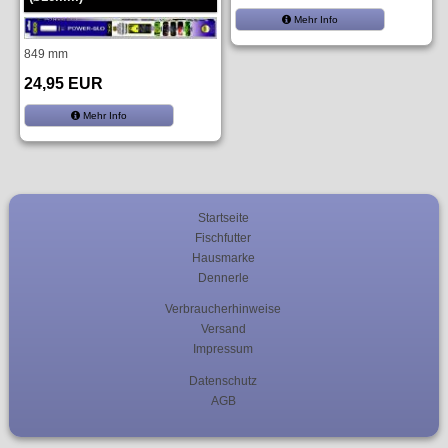
Mehr Info
849 mm
24,95 EUR
Mehr Info
Startseite
Fischfutter
Hausmarke
Dennerle
Verbraucherhinweise
Versand
Impressum
Datenschutz
AGB