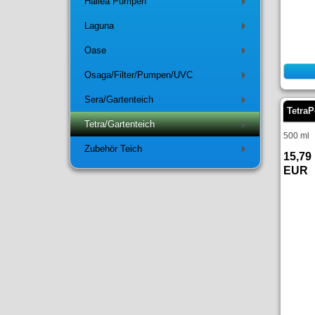
Hailea Pumpen
+
Laguna
+
Oase
+
Osaga/Filter/Pumpen/UVC
+
Sera/Gartenteich
+
Tetra
Tetra/Gartenteich
+
500 ml
Zubehör Teich
+
15,79
EUR