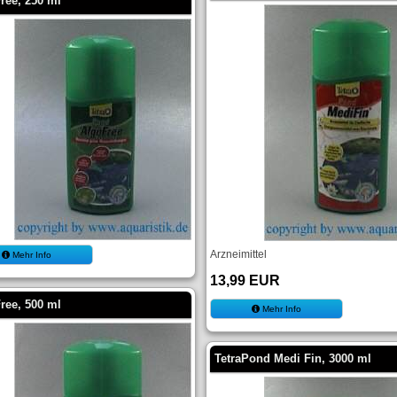
ree, 250 ml
Arzneimittel
Mehr Info
13,99 EUR
ree, 500 ml
Mehr Info
TetraPond Medi Fin, 3000 ml