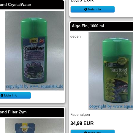
Pond CrystalWater
Mehr Info
Algo Fin, 1000 ml
gegen
Mehr Info
ond Filter Zym
Fadenalgen
34,99 EUR
n
Mehr Info