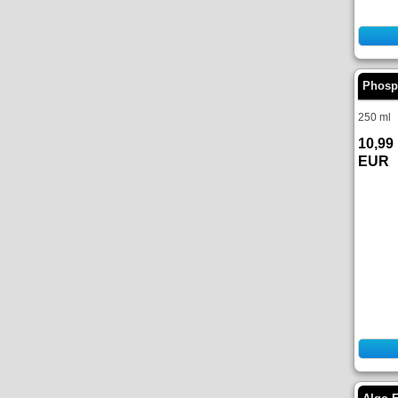
Phosp
250 ml
10,99
EUR