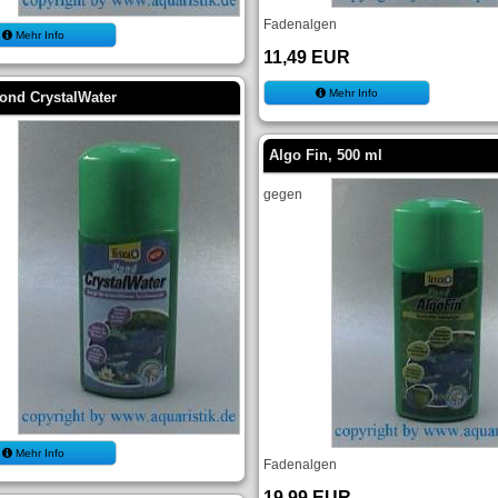
Fadenalgen
Mehr Info
11,49 EUR
Mehr Info
Pond CrystalWater
Algo Fin, 500 ml
gegen
Mehr Info
Fadenalgen
19,99 EUR