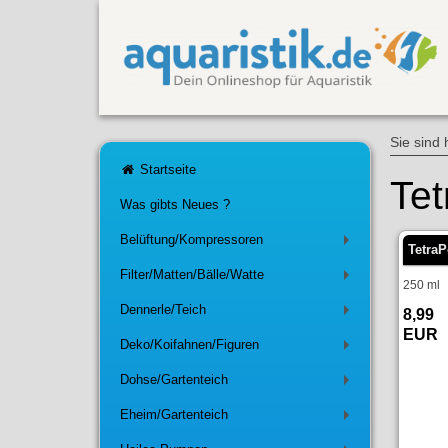
Sie sind 
Startseite
Tet
Was gibts Neues ?
Belüftung/Kompressoren
+
Tetra
Filter/Matten/Bälle/Watte
+
250 ml
Dennerle/Teich
8,99
+
EUR
Deko/Koifahnen/Figuren
+
Dohse/Gartenteich
+
Eheim/Gartenteich
+