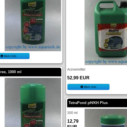
Mehr Info
Arzneimittel
ree, 1000 ml
52,99 EUR
Mehr Info
TetraPond pH/KH Plus
300 ml
12,79
EUR