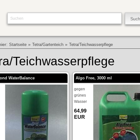
hier:
»
»
Startseite
Tetra/Gartenteich
Tetra/Teichwasserpflege
ra/Teichwasserpflege
Pond WaterBalance
Algo Free, 3000 ml
gegen
grünes
Wasser
64,99
EUR