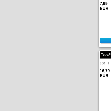
7,99
EUR
Tetra
300 ml
16,79
EUR