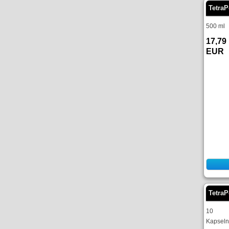
Tetra
500 ml
17,79
EUR
TetraP
10
Kapsel