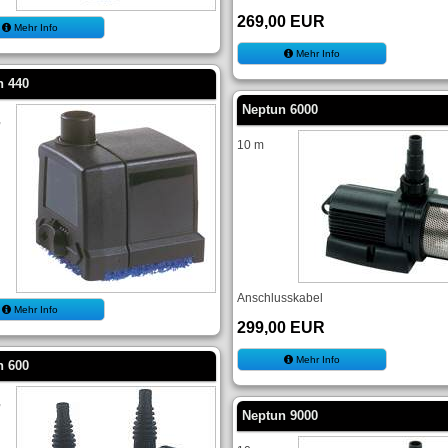
269,00 EUR
Mehr Info
Mehr Info
n 440
Neptun 6000
,
10 m
Anschlusskabel
Mehr Info
299,00 EUR
Mehr Info
n 600
,
Neptun 9000