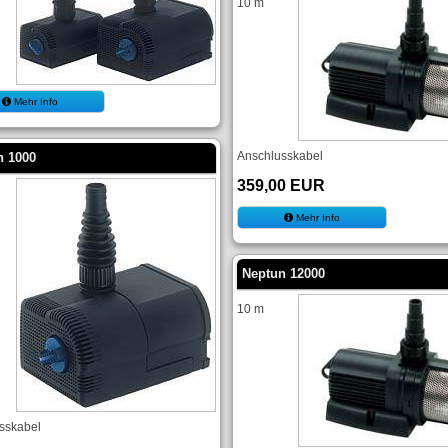
10 m
Mehr Info
Anschlusskabel
n 1000
359,00 EUR
Mehr Info
Neptun 12000
10 m
sskabel