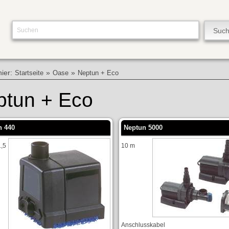
hier:
»
»
Startseite
Oase
Neptun + Eco
ptun + Eco
n 440
Neptun 5000
1,5
10 m
l
Anschlusskabel