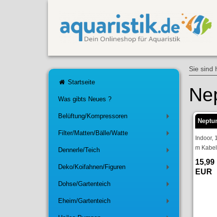
Sie sind 
Startseite
Ne
Was gibts Neues ?
Belüftung/Kompressoren
+
Neptu
Filter/Matten/Bälle/Watte
+
Indoor, 
m Kabe
Dennerle/Teich
+
15,99
Deko/Koifahnen/Figuren
+
EUR
Dohse/Gartenteich
+
Eheim/Gartenteich
+