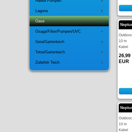
Hailea Pumpen
+
Laguna
+
Oase
+
Neptu
Osaga/Filter/Pumpen/UVC
+
Outdoor
10 m
Sera/Gartenteich
+
Kabel
Tetra/Gartenteich
+
26,99
EUR
Zubehör Teich
+
Neptu
Outdoor
10 m
Kabel