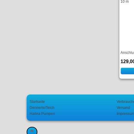
10 m
Anschlu
129,0
Startseite
Verbrauch
Dennerle/Teich
Versand
Hailea Pumpen
Impressu