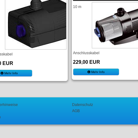
10 m
Anschlusskabel
sskabel
229,00 EUR
0 EUR
Mehr Info
Mehr Info
erhinweise
Datenschutz
AGB
m