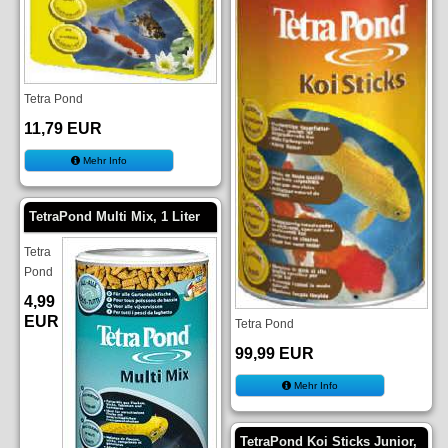
Tetra Pond
11,79 EUR
Mehr Info
TetraPond Multi Mix, 1 Liter
Tetra
Pond
4,99
EUR
Tetra Pond
99,99 EUR
Mehr Info
TetraPond Koi Sticks Junior,